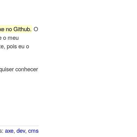
xe no Github.
O
 e o meu
e, pois eu o
quiser conhecer
s:
axe
,
dev
,
cms