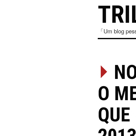
TRI
「Um blog pesso
⏵
NO
O M
QUE 