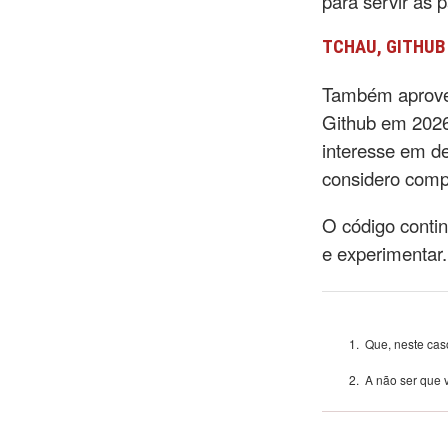
para servir as 
TCHAU, GITHUB
Também aprove
Github em 2026
interesse em de
considero comp
O código contin
e experimentar.
Que, neste cas
A não ser que 