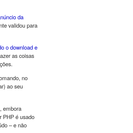
anúncio da
nte validou para
do o download e
azer as coisas
ações.
 comando, no
ar) ao seu
o, embora
or PHP é usado
údo – e não