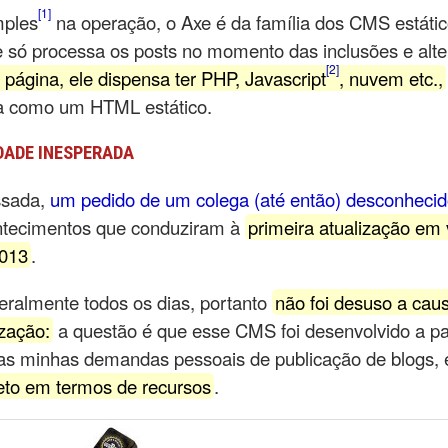
1
mples
na operação, o Axe é da família dos CMS estátic
le só processa os posts no momento das inclusões e alt
2
a página, ele dispensa ter PHP, Javascript
, nuvem etc.,
a como um HTML estático.
ADE INESPERADA
ssada,
um pedido de um colega (até então) desconheci
ntecimentos que conduziram à
primeira atualização em 
2013
.
teralmente todos os dias, portanto
não foi desuso a cau
zação:
a questão é que esse CMS foi desenvolvido a pa
 minhas demandas pessoais de publicação de blogs,
leto em termos de recursos
.