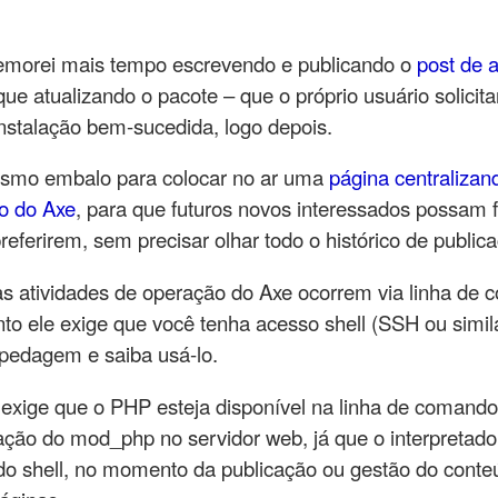
demorei mais tempo escrevendo e publicando o
post de 
ue atualizando o pacote – que o próprio usuário solicita
stalação bem-sucedida, logo depois.
esmo embalo para colocar no ar uma
página centralizan
o do Axe
, para que futuros novos interessados possam f
eferirem, sem precisar olhar todo o histórico de public
as atividades de operação do Axe ocorrem via linha de
nto ele exige que você tenha acesso shell (SSH ou simil
spedagem e saiba usá-lo.
xige que o PHP esteja disponível na linha de comand
vação do mod_php no servidor web, já que o interpretad
 shell, no momento da publicação ou gestão do conte