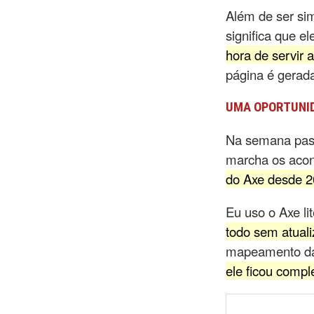
Além de ser si
significa que e
hora de servir 
página é gerad
UMA OPORTUNID
Na semana pa
marcha os aco
do Axe desde 
Eu uso o Axe li
todo sem atuali
mapeamento das
ele ficou comp