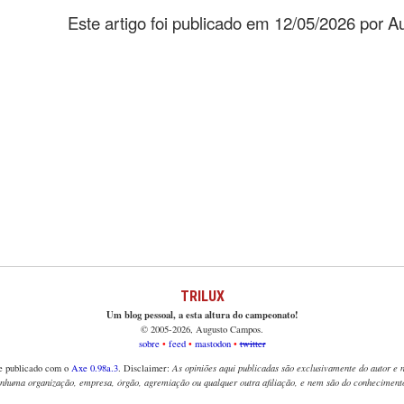
Este artigo foi publicado em 12/05/2026 por 
TRILUX
Um blog pessoal, a esta altura do campeonato!
© 2005-2026, Augusto Campos.
sobre
feed
mastodon
twitter
e publicado com o
Axe 0.98a.3
. Disclaimer:
As opiniões aqui publicadas são exclusivamente do autor e
enhuma organização, empresa, órgão, agremiação ou qualquer outra afiliação, e nem são do conhecimento