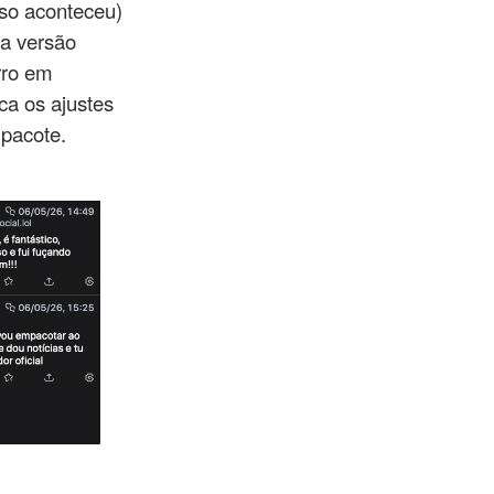
sso aconteceu)
 a versão
rro em
ca os ajustes
 pacote.