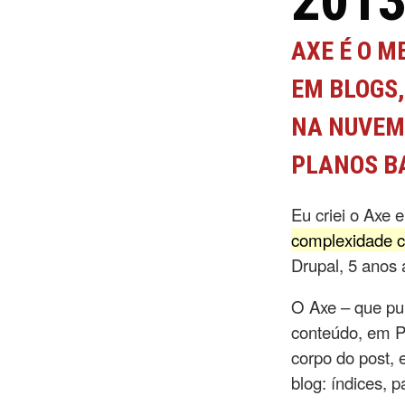
201
AXE É O M
EM BLOGS,
NA NUVEM
PLANOS B
Eu criei o Axe 
complexidade c
Drupal, 5 anos 
O Axe – que pub
conteúdo, em PH
corpo do post, 
blog: índices, p