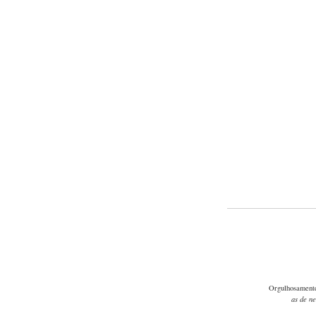
Orgulhosament
as de n