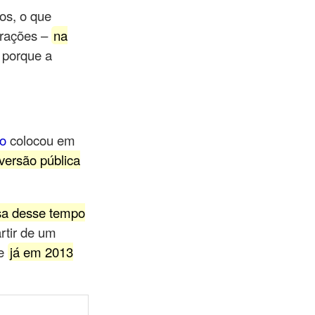
os, o que
erações –
na
porque a
do
colocou em
versão pública
sa desse tempo
rtir de um
 e
já em 2013