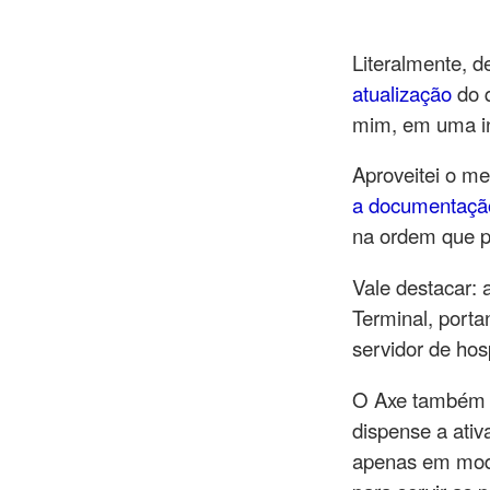
Literalmente, 
atualização
do q
mim, em uma in
Aproveitei o m
a documentaçã
na ordem que pr
Vale destacar: 
Terminal, porta
servidor de ho
O Axe também e
dispense a ati
apenas em modo