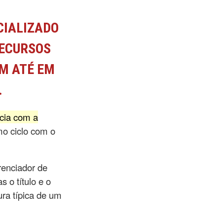
CIALIZADO
RECURSOS
M ATÉ EM
.
ncia com a
mo ciclo com o
renciador de
 o título e o
ura típica de um